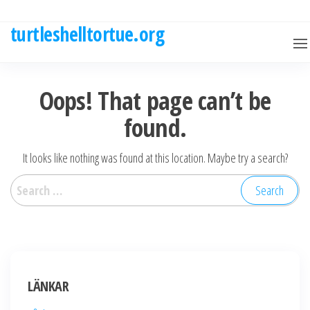
Skip
to
turtleshelltortue.org
the
content
Oops! That page can’t be
found.
It looks like nothing was found at this location. Maybe try a search?
Search
for:
LÄNKAR